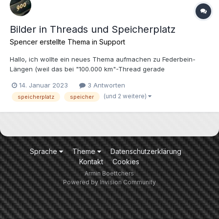
Bilder in Threads und Speicherplatz
Spencer
erstellte Thema in
Support
Hallo, ich wollte ein neues Thema aufmachen zu Federbein-
Längen (weil das bei "100.000 km"-Thread gerade
angesprochen wurde) und dabei ein Bild mit einfügen (ca. 500
14. Januar 2023
3 Antworten
kByte), aber mir stehen dafür nur noch 123 kByte zur Verfügung,
(und 2 weitere)
speicherplatz
speicher
obwohl ich bei meinen alten Threads, wenn sie sich denn
erledigt...
Sprache
Theme
Datenschutzerklärung
Kontakt
Cookies
Armin Boettchers
Powered by Invision Community