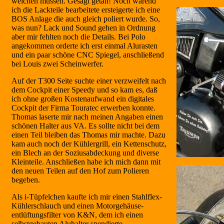
weichen müssen. Gesagt getan! Noch wärend
ich die Lackteile bearbeitete ersteigerte ich eine
BOS Anlage die auch gleich poliert wurde. So,
was nun? Lack und Sound gehen in Ordnung
aber mir fehlten noch die Details. Bei Polo
angekommen orderte ich erst einmal Alurasten
und ein paar schöne CNC Spiegel, anschließend
bei Louis zwei Scheinwerfer.
Auf der T300 Seite suchte einer verzweifelt nach
dem Cockpit einer Speedy und so kam es, daß
ich ohne großen Kostenaufwand ein digitales
Cockpit der Firma Touratec erwerben konnte.
Thomas laserte mir nach meinen Angaben einen
schönen Halter aus VA. Es sollte nicht bei dem
einen Teil bleiben das Thomas mir machte. Dazu
kam auch noch der Kühlergrill, ein Kettenschutz,
ein Blech an der Soziusabdeckung und diverse
Kleinteile. Anschließen habe ich mich dann mit
den neuen Teilen auf den Hof zum Polieren
begeben.
Als i-Tüpfelchen kaufte ich mir einen Stahlflex-
Kühlerschlauch und einen Motorgehäuse-
entlüftungsfilter von K&N, dem ich einen
selbstgebauten Aluhalter spendierte.