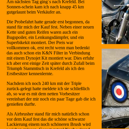
Am nächsten Tag ging´s nach Krefeld. Bei
Sonnen-schein kam ich nach knapp 45 km
gutgelaunt beim Verkäufer an.
Die Probefahrt hatte gerade erst begonnen, da
stand für mich der Kauf fest. Neben einer neuen
Kette und guten Reifen waren auch ein
Bugspoiler, ein Lenkungsdämpfer, und ein
Superbikekit montiert. Der Preis war
vollkommen ok, erst recht wenn man bedenkt
das auch schon ein K&N Filter in Verbindung
mit einem Dynojet Kit montiert war. Dies erfuhr
ich aber erst einige Zeit später durch Zufall beim
Triumph Stammtisch in Krefeld als ich den
Erstbesitzer kennenlernte.
Nachdem ich noch 240 km mit der Triple
zurück-gelegt hatte meldete ich sie schließlich
ab, so war es mit dem netten Vorbesitzer
vereinbart der mir noch ein paar Tage gab die ich
genießen durfte.
Als Airbrusher stand für mich natürlich schon
vor dem Kauf fest das die schöne schwarze
Lackierung einem noch schöneren Brush wird