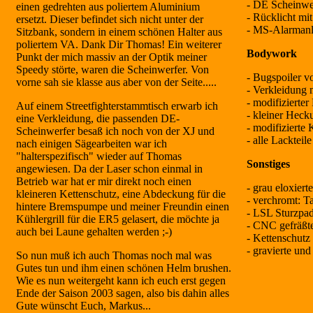
- DE Scheinwe
einen gedrehten aus poliertem Aluminium
- Rücklicht mi
ersetzt. Dieser befindet sich nicht unter der
- MS-Alarman
Sitzbank, sondern in einem schönen Halter aus
poliertem VA. Dank Dir Thomas! Ein weiterer
Bodywork
Punkt der mich massiv an der Optik meiner
Speedy störte, waren die Scheinwerfer. Von
- Bugspoiler 
vorne sah sie klasse aus aber von der Seite.....
- Verkleidung
- modifizierter
Auf einem Streetfighterstammtisch erwarb ich
- kleiner Hec
eine Verkleidung, die passenden DE-
- modifizierte
Scheinwerfer besaß ich noch von der XJ und
- alle Lackteile
nach einigen Sägearbeiten war ich
"halterspezifisch" wieder auf Thomas
Sonstiges
angewiesen. Da der Laser schon einmal in
Betrieb war hat er mir direkt noch einen
- grau eloxiert
kleineren Kettenschutz, eine Abdeckung für die
- verchromt: Ta
hintere Bremspumpe und meiner Freundin einen
- LSL Sturzpad
Kühlergrill für die ER5 gelasert, die möchte ja
- CNC gefräßte
auch bei Laune gehalten werden ;-)
- Kettenschutz
- gravierte und
So nun muß ich auch Thomas noch mal was
Gutes tun und ihm einen schönen Helm brushen.
Wie es nun weitergeht kann ich euch erst gegen
Ende der Saison 2003 sagen, also bis dahin alles
Gute wünscht Euch, Markus...