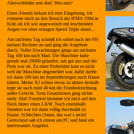
Allerweltsbike sein darf. Was nun?
Eines Abends bekam ich eine Eingebung, ich
erinnerte mich an den Besuch der IFMA 1994 in
Köln als ich wie angewurzelt mit leuchtenden
Augen vor einer orangen Speed Triple stand...
Am nächsten Tag schmiß ich sofort nach der FH
meinen Rechner an und ging die Angebote
durch. Voller Erwachtungen gings am nächsten
Tag 160 km nach Marl. Die Maschine hatte
gerade mal 29000 gelaufen, sah gut aus und der
Preis war ok. Zu einer Probefahrt kam es nicht
weil die Maschine abgemeldet war, dafür durfte
ich dann 160 km im Septemberregen nach Hause
fahren. Meine XJ schien etwas zu ahnen deshalb
legte sie nach rund 40 km die Frontbeleuchtung
außer Gefecht. Trotz Ersatzbirnen ging nichts
mehr. Shit! Frustriert klemmte ich mich auf den
Bock hinter einen LKW. Nach eineinhalb
Stunden war ich dann völlig durchnäßt zu
Hause. Schlechtes Omen, das war´s nicht!
Getrocknet saß ich erneut am PC und fand ein
interessantes Angebot.