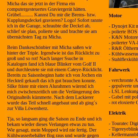
Micha das sie jetzt in der Firma ein
computergesteuertes Graviergerät hätten.
Grübel.......... Kannst Du mir die Brems- bzw.
Motor
Kupplungsdeckel gravieren? Logo! Sofort rannte
ich in die Garage, schraubte die Deckel ab,
- Dynojet Kit 
schlief sie plan, polierte sie und brachte sie am
- polierte BOS
übernächsten Tag zu Micha.
- K&N Motoren
- polierter VA-
Beim Dankeschönbier mit Micha saßen wir
- R&R Ölther
hinter der Triple. Irgendwie ist das Rücklicht zu
- Kühlwasserau
groß und so rot! Nach langer Ssuche in
- Stahlflexkühl
Katalogen fand ich blaue Blinker vom Golf II
und durchleutete sie mit einem Cateye-Rücklicht.
Fahrwerk
Bereits zu Saisonbeginn hatte ich von Jochen ein
- verchromte 
Heckteil gekauft das ich gut brauchen konnte.
- gepulverte u
Silke fräste mir einen Alurahmen wärend ich
- LSL Lenkung
mich zwischenzeitlich um die Verlängerung des
- Gabel mit po
Originalteils kümmerte. Nach dem Lackierer
- rot eloxiert
wurde das Teil schnell angebaut und ab ging´s
zur Villa Löwenherz.
Elektrik
Tja, so langsam ging die Saison zu Ende und ich
- Touratec Digi
bekam wieder dieses Verlangen etwas zu tun.
- Tigereyeblin
Wie gesagt, mein Mopped wird nie fertig. Der
- Kellermannbl
Kühlwasserbehälter flog raus und wurde gegen