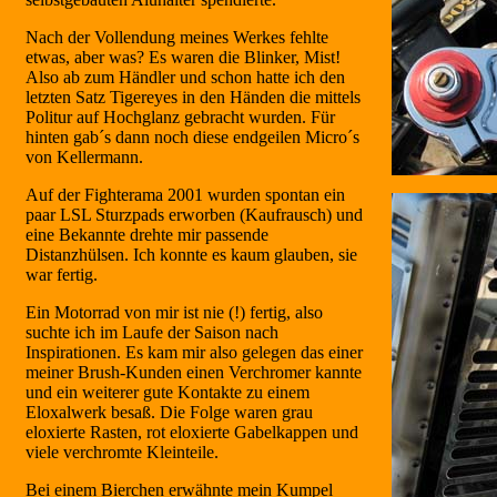
Nach der Vollendung meines Werkes fehlte
etwas, aber was? Es waren die Blinker, Mist!
Also ab zum Händler und schon hatte ich den
letzten Satz Tigereyes in den Händen die mittels
Politur auf Hochglanz gebracht wurden. Für
hinten gab´s dann noch diese endgeilen Micro´s
von Kellermann.
Auf der Fighterama 2001 wurden spontan ein
paar LSL Sturzpads erworben (Kaufrausch) und
eine Bekannte drehte mir passende
Distanzhülsen. Ich konnte es kaum glauben, sie
war fertig.
Ein Motorrad von mir ist nie (!) fertig, also
suchte ich im Laufe der Saison nach
Inspirationen. Es kam mir also gelegen das einer
meiner Brush-Kunden einen Verchromer kannte
und ein weiterer gute Kontakte zu einem
Eloxalwerk besaß. Die Folge waren grau
eloxierte Rasten, rot eloxierte Gabelkappen und
viele verchromte Kleinteile.
Bei einem Bierchen erwähnte mein Kumpel