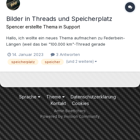
Bilder in Threads und Speicherplatz
Spencer
erstellte Thema in
Support
Hallo, ich wollte ein neues Thema aufmachen zu Federbein-
Längen (weil das bei "100.000 km"-Thread gerade
angesprochen wurde) und dabei ein Bild mit einfügen (ca. 500
14. Januar 2023
3 Antworten
kByte), aber mir stehen dafür nur noch 123 kByte zur Verfügung,
(und 2 weitere)
speicherplatz
speicher
obwohl ich bei meinen alten Threads, wenn sie sich denn
erledigt...
Sprache
Theme
Datenschutzerklärung
Kontakt
Cookies
Armin Boettchers
Powered by Invision Community